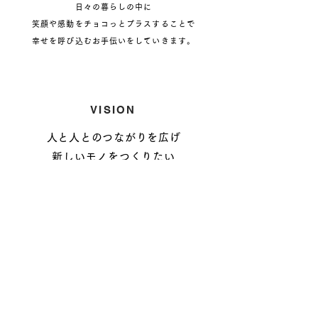
日々の暮らしの中に
笑顔や感動をチョコっとプラスすることで
幸せを呼び込むお手伝いをしていきます。
VISION
人と人とのつながりを広げ
新しいモノをつくりたい
​
新しい発見や新しい出逢いで
笑顔あふれる未来を一緒に描いていきたいと
考えています。